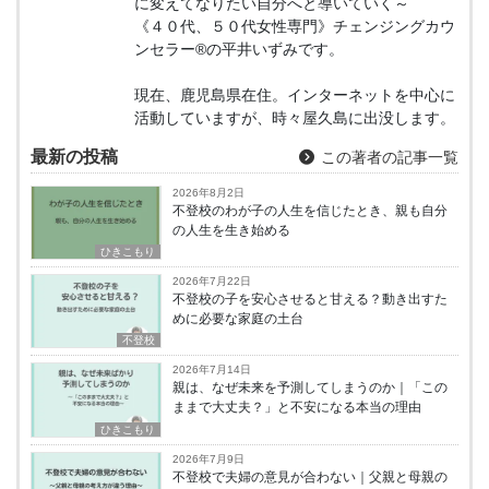
に変えてなりたい自分へと導いていく～
《４０代、５０代女性専門》チェンジングカウ
ンセラー®の平井いずみです。
現在、鹿児島県在住。インターネットを中心に
活動していますが、時々屋久島に出没します。
最新の投稿
この著者の記事一覧
2026年8月2日
不登校のわが子の人生を信じたとき、親も自分
の人生を生き始める
ひきこもり
2026年7月22日
不登校の子を安心させると甘える？動き出すた
めに必要な家庭の土台
不登校
2026年7月14日
親は、なぜ未来を予測してしまうのか｜「この
ままで大丈夫？」と不安になる本当の理由
ひきこもり
2026年7月9日
不登校で夫婦の意見が合わない｜父親と母親の