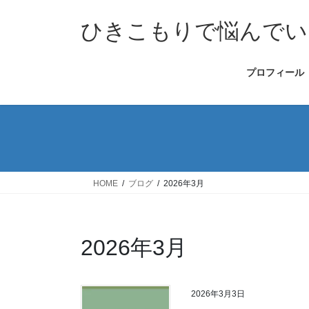
コ
ナ
ン
ビ
ひきこもりで悩んでい
テ
ゲ
ン
ー
プロフィール
ツ
シ
へ
ョ
ス
ン
キ
に
ッ
移
プ
動
HOME
ブログ
2026年3月
2026年3月
2026年3月3日