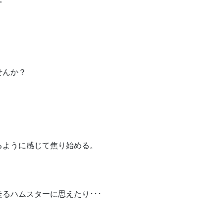
キ
ー
を
使
っ
て
せんか？
く
だ
さ
い。
るように感じて焦り始める。
るハムスターに思えたり･･･