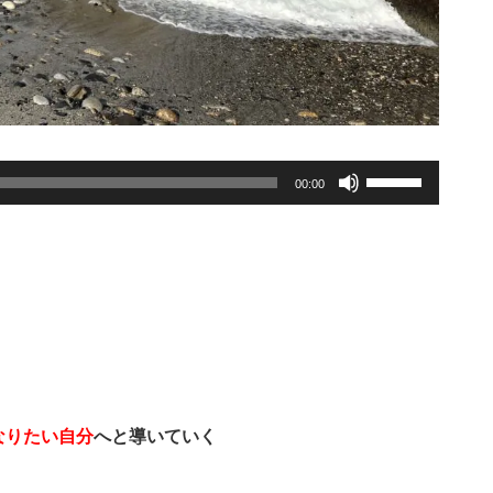
ボ
00:00
リ
ュ
ー
ム
調
節
に
は
上
下
なりたい自分
へと導いていく
矢
印
。