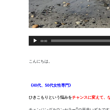
音
00:00
声
プ
レ
こんにちは。
ー
ヤ
ー
《40代、50代女性専門》
ひきこもりという悩みを
チャンスに変えて、
®
チェンジングカウンセラー
の平井いずみです