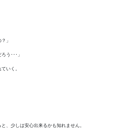
の？」
ろう･･･」
れていく。
ると、少しは安心出来るかも知れません。