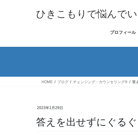
コ
ナ
ン
ビ
ひきこもりで悩んでい
テ
ゲ
ン
ー
プロフィール
ツ
シ
へ
ョ
ス
ン
キ
に
ッ
移
プ
動
HOME
ブログ
チェンジング・カウンセリング®
答
2023年1月29日
答えを出せずにぐるぐ