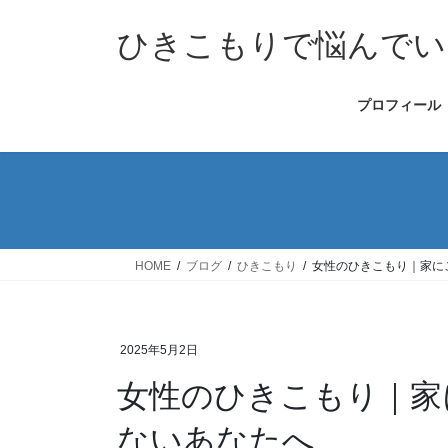
コ
ナ
ン
ビ
ひきこもりで悩んでい
テ
ゲ
ン
ー
プロフィール
ツ
シ
へ
ョ
ス
ン
キ
に
ッ
移
プ
動
HOME
ブログ
ひきこもり
女性のひきこもり｜家に
2025年5月2日
女性のひきこもり｜家
ないあなたへ