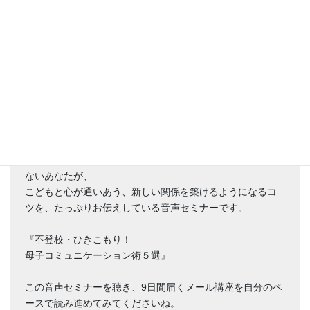
「こうしなきゃ！」と自分を追い詰めて苦しんでいるあな
たへ
気持ちをラクにする、チェンジング・カウンセリングⓇメ
ール講座（全9日間）
【登録特典】無料音声セミナープレゼント(24分34秒)
「なんで私はいつもこどもの機嫌ばかり取ってしまうんだ
ろう･･･」と、
不登校・ひきこもりのわが子に、どう接していいか分から
ないあなたが、
こどもと心が通いあう、新しい関係を築けるようになるコ
ツを、たっぷりお伝えしている音声セミナーです。
『不登校・ひきこもり！
母子コミュニケーション術５選』
この音声セミナーを聴き、9日間届くメール講座を自分のペ
ースで読み進めてみてくださいね。