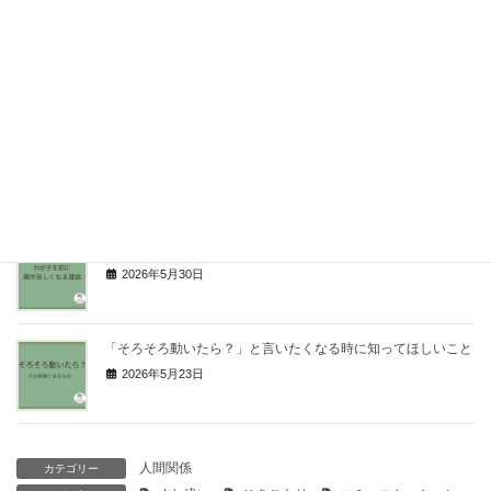
人間らしさを取り戻すということ｜不登校・ひきこもりの子を
持つあなたへ
2026年6月9日
不登校の子に怒ってしまうあなたへ｜“もう繰り返さない”３つ
の方法
2026年6月2日
『普通にできない』わが子を前に、親が苦しくなる理由
2026年5月30日
「そろそろ動いたら？」と言いたくなる時に知ってほしいこと
2026年5月23日
人間関係
カテゴリー