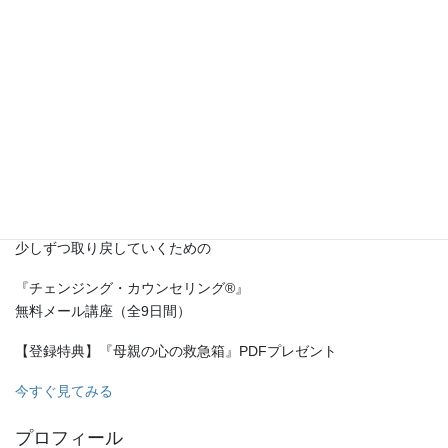
「ほんとにこのままで大丈夫なのかな･･･」
不安や焦りを抱えながら、
ひとりで頑張ってきたあなたへ。
母親である前に、
ひとりの人として。
そんな感覚を、
少しずつ取り戻していくための
『チェンジング・カウンセリング®』
無料メール講座（全9日間）
【登録特典】『母親の心の救急箱』PDFプレゼント
今すぐ見てみる
プロフィール