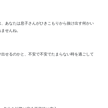
キ
ー
を
使
は、あなたは息子さんがひきこもりから抜け出す何かい
っ
れませんね。
て
く
だ
さ
け出せるのかと、不安で不安でたまらない時を過ごして
い。