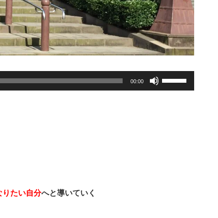
ボ
00:00
リ
ュ
ー
ム
調
節
に
は
上
下
なりたい自分
へと導いていく
矢
印
。