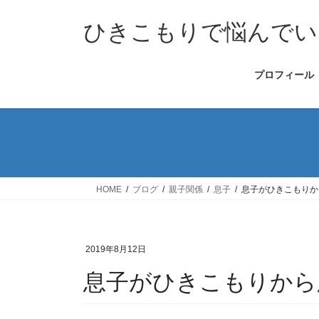
コ
ナ
ン
ビ
ひきこもりで悩んでい
テ
ゲ
ン
ー
プロフィール
ツ
シ
へ
ョ
ス
ン
キ
に
ッ
移
プ
動
HOME
ブログ
親子関係
息子
息子がひきこもりか
2019年8月12日
息子がひきこもりから