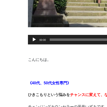
音
00:00
声
プ
レ
こんにちは。
ー
ヤ
ー
《40代、50代女性専門》
ひきこもりという悩みを
チャンスに変えて、
チェンジングカウンセラーの平井いずみです