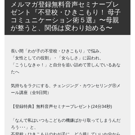
メルマガ登録無料音声セミナープレ
ゼント『不登校・ひきこもり！ 母子
コミュニケーション術５選』〜母親
が整うと、関係は変わり始める〜
長い間「わが子の不登校・ひきこもり」で悩み、
「女性としての役割」・「女らしさ」に囚われ、
「こうしなきゃ！」と自分を追い詰めて苦しんでいるあな
たへ
気持ちをラクにする、チェンジング・カウンセリングⓇメ
ール講座（全9日間）
【登録特典】無料音声セミナープレゼント(24分34秒)
「なんで私はいつもこどもの機嫌ばかり取ってしまうんだ
ろう･･･」と、
不登校・ひきこもりのわが子に、どう接していいか分から