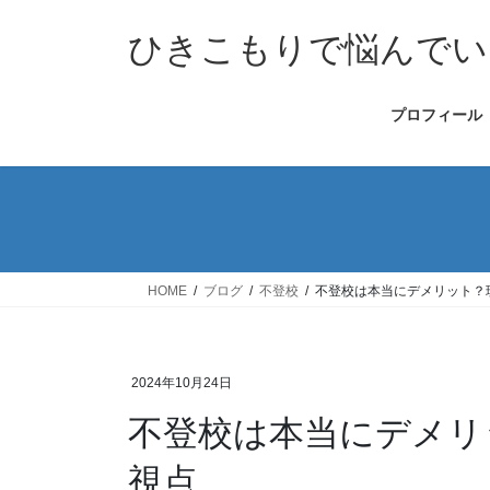
コ
ナ
ン
ビ
ひきこもりで悩んでい
テ
ゲ
ン
ー
プロフィール
ツ
シ
へ
ョ
ス
ン
キ
に
ッ
移
プ
動
HOME
ブログ
不登校
不登校は本当にデメリット？
2024年10月24日
不登校は本当にデメリ
視点