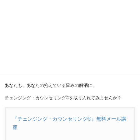
このように、
「女性としての役割」
や
「こうしなきゃ！」
に過剰に囚われてい
る自分に気付き
、
ものの考え方や価値観を振り返りながら、行動を変えていくのが
チェンジング・カウンセリング®独自の特徴
です。
あなたも、あなたの抱えている悩みの解消に、
チェンジング・カウンセリング®を
取り入れてみませんか？
『チェンジング・カウンセリング®』無料メール講
座