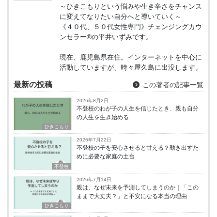
～ひきこもりという悩みや生き辛さをチャンス
に変えてなりたい自分へと導いていく～
《４０代、５０代女性専門》チェンジングカウ
ンセラー®の平井いずみです。
現在、鹿児島県在住。インターネットを中心に
活動していますが、時々屋久島に出没します。
最新の投稿
この著者の記事一覧
2026年8月2日
不登校のわが子の人生を信じたとき、親も自分
の人生を生き始める
ひきこもり
2026年7月22日
不登校の子を安心させると甘える？動き出すた
めに必要な家庭の土台
不登校
2026年7月14日
親は、なぜ未来を予測してしまうのか｜「この
ままで大丈夫？」と不安になる本当の理由
ひきこもり