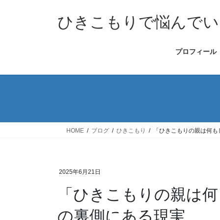
コ
ナ
ン
ビ
ひきこもりで悩んでい
テ
ゲ
ン
ー
プロフィール
ツ
シ
へ
ョ
ス
ン
キ
に
ッ
移
プ
動
HOME
ブログ
ひきこもり
「ひきこもりの親は何も
2025年6月21日
「ひきこもりの親は何
の裏側にある現実