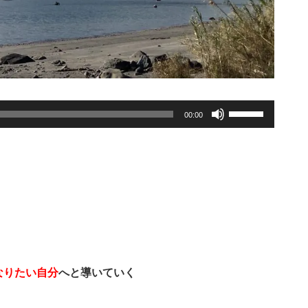
ボ
00:00
リ
ュ
ー
ム
調
節
に
は
上
下
なりたい自分
へと導いていく
矢
印
す。