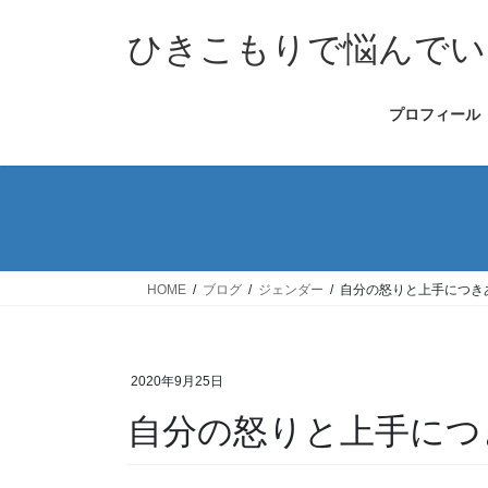
コ
ナ
ン
ビ
ひきこもりで悩んでい
テ
ゲ
ン
ー
プロフィール
ツ
シ
へ
ョ
ス
ン
キ
に
ッ
移
プ
動
HOME
ブログ
ジェンダー
自分の怒りと上手につき
2020年9月25日
自分の怒りと上手につ