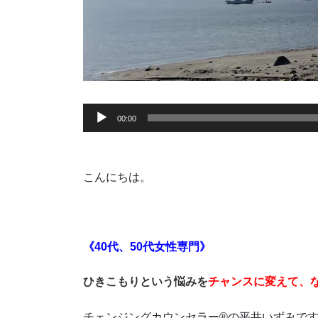
音
00:00
声
プ
レ
こんにちは。
ー
ヤ
ー
《40代、50代女性専門》
ひきこもりという悩みを
チャンスに変えて、
チェンジングカウンセラー®の平井いずみで