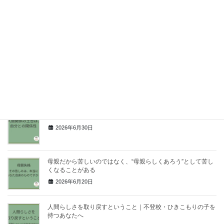
親は、なぜ未来を予測してしまうのか｜「このままで大丈
夫？」と不安になる本当の理由
2026年7月14日
不登校で夫婦の意見が合わない｜父親と母親の考え方が違う理
由
2026年7月9日
人間関係の土台は、自分との関係性
2026年6月30日
母親だから苦しいのではなく、“母親らしくあろう”として苦し
くなることがある
2026年6月20日
人間らしさを取り戻すということ｜不登校・ひきこもりの子を
持つあなたへ