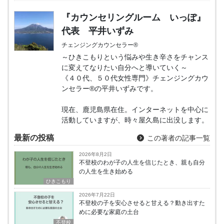
『カウンセリングルーム いっぽ』
代表 平井いずみ
チェンジングカウンセラー®
～ひきこもりという悩みや生き辛さをチャンス
に変えてなりたい自分へと導いていく～
《４０代、５０代女性専門》チェンジングカウ
ンセラー®の平井いずみです。
現在、鹿児島県在住。インターネットを中心に
活動していますが、時々屋久島に出没します。
最新の投稿
この著者の記事一覧
2026年8月2日
不登校のわが子の人生を信じたとき、親も自分
の人生を生き始める
ひきこもり
2026年7月22日
不登校の子を安心させると甘える？動き出すた
めに必要な家庭の土台
不登校