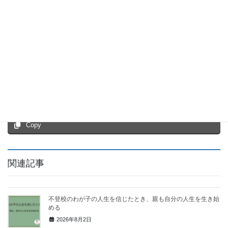
みませんか？
今すぐ見てみる
Facebook
X
Bluesky
Threads
Hatena
LINE
Copy
関連記事
不登校のわが子の人生を信じたとき、親も自分の人生を生き始
める
2026年8月2日